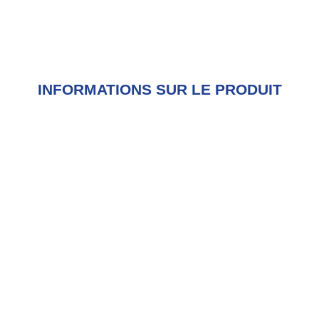
INFORMATIONS SUR LE PRODUIT
Conditionnement:
10 pieces par carton
Tailles disponibles:
Taille S, M, L, XL, 2XL, 3XL
EN ISO 20471:2013:
Out: 3 / In: 2
EN 343:2019:
Out: 3/1/X
EN ISO 13688:2013:
Cat II