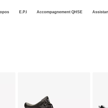
ropos
E.P.I
Accompagnement QHSE
Assista
Home
/ Products tagged “s3”